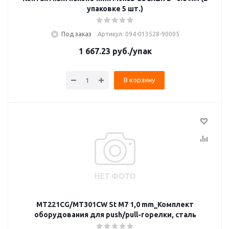
упаковке 5 шт.)
Под заказ
Артикул: 094-013528-90005
1 667.23
руб.
/упак
В корзину
MT221CG/MT301CW St M7 1,0 mm_Комплект
оборудования для push/pull-горелки, сталь