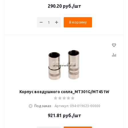
290.20
руб.
/шт
В корзину
Корпус воздушного сопла_MT301G/MT451W
Под заказ
Артикул: 094-019623-00000
921.81
руб.
/шт