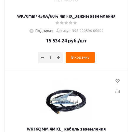
WK70mm² 450A/60% 4m FIX_Зажим заземления
Под заказ
Артикул: 398-000596-00000
15 534.24
руб.
/шт
В корзину
WK16QMM 4M KL_ кабель заземления