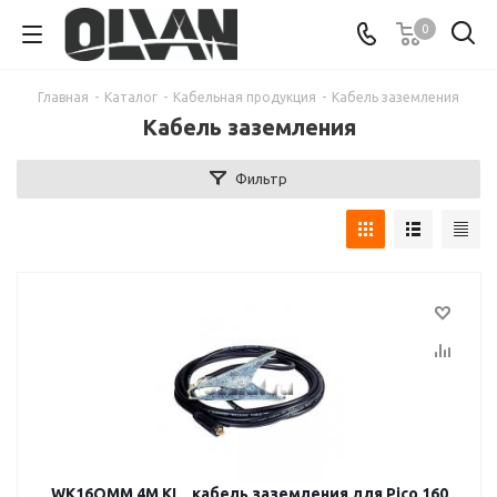
0
Главная
-
Каталог
-
Кабельная продукция
-
Кабель заземления
Кабель заземления
Фильтр
WK16QMM 4M KL_ кабель заземления для Pico 160