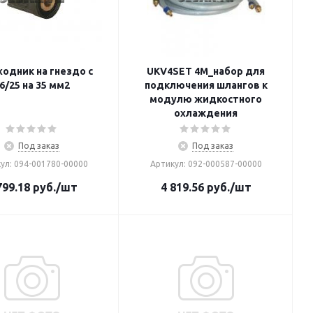
одник на гнездо с
UKV4SET 4M_набор для
6/25 на 35 мм2
подключения шлангов к
модулю жидкостного
охлаждения
Под заказ
Под заказ
ул: 094-001780-00000
Артикул: 092-000587-00000
799.18
руб.
/шт
4 819.56
руб.
/шт