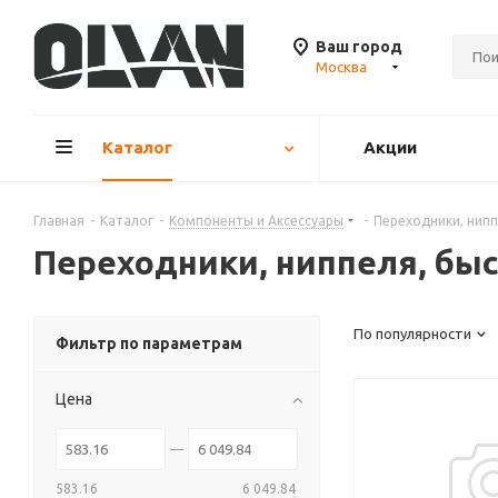
Ваш город
Москва
Каталог
Акции
Главная
-
Каталог
-
Компоненты и Аксесcуары
-
Переходники, нип
Переходники, ниппеля, бы
По популярности
Фильтр по параметрам
Цена
583.16
6 049.84