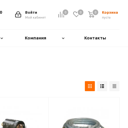
0
Войти
Корзина
0
0
0
0
Мой кабинет
пуста
Компания
Контакты