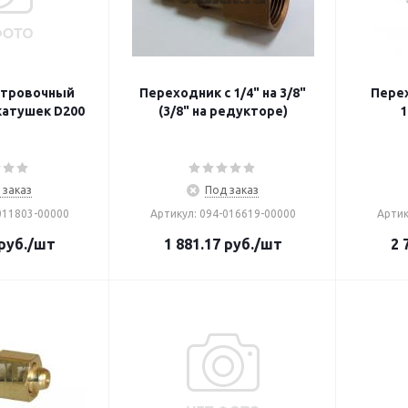
нтровочный
Переходник с 1/4" на 3/8"
Перех
катушек D200
(3/8" на редукторе)
1
 заказ
Под заказ
011803-00000
Артикул: 094-016619-00000
Артик
руб.
/шт
1 881.17
руб.
/шт
2 