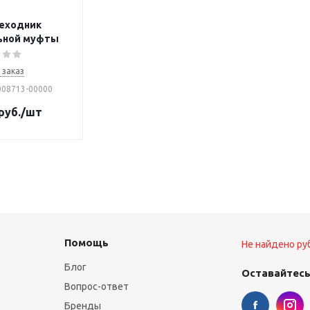
еходник
ьной муфты
 заказ
008713-00000
руб.
/шт
Помощь
Не найдено ру
Блог
Оставайтесь
Вопрос-ответ
Бренды