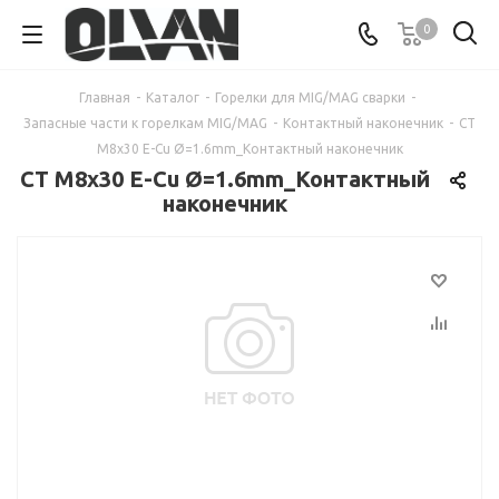
0
Главная
-
Каталог
-
Горелки для MIG/MAG сварки
-
Запасные части к горелкам MIG/MAG
-
Контактный наконечник
-
CT
M8x30 E-Cu Ø=1.6mm_Контактный наконечник
CT M8x30 E-Cu Ø=1.6mm_Контактный
наконечник