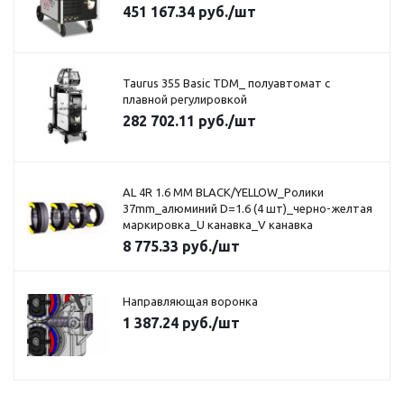
451 167.34
руб.
/шт
Taurus 355 Basic TDM_ полуавтомат с
плавной регулировкой
282 702.11
руб.
/шт
AL 4R 1.6 MM BLACK/YELLOW_Ролики
37mm_алюминий D=1.6 (4 шт)_черно-желтая
маркировка_U канавка_V канавка
8 775.33
руб.
/шт
Направляющая воронка
1 387.24
руб.
/шт