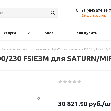
+7 (495) 374-99-7
Заказать звонок
Услуги
Блог
Как купить
-
Запасные части к оборудованию "EWM"
-
выпрямитель DB 125/165-200/23
0/230 FSIE3M для SATURN/MIR
30 821.90
руб.
/ш