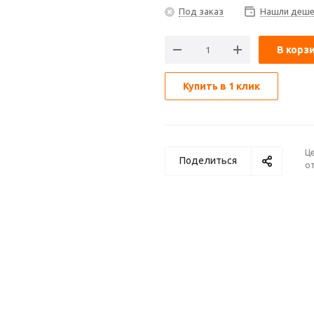
Под заказ
Нашли деше
В корз
Купить в 1 клик
Ц
Поделиться
от