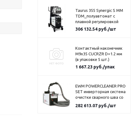
Taurus 355 Synergic S MM
TDM_полуавтомат с
плавной регулировкой
306 132.54
руб.
/шт
Контактный наконечник
M9x35 CUCRZR D=1.2 мм
(в упаковке 5 шт.)
1 667.23
руб.
/упак
EWM POWERCLEANER PRO
SET инверторная система
очистки сварного шва со
встроенной вытяжкой и
282 613.07
руб.
/шт
встроенным насосом для
электролита