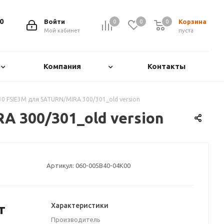
0
Войти
Корзина
0
0
0
0
Мой кабинет
пуста
Компания
Контакты
0 FSIE3M для SATURN/MIRA 300/301_old version
A 300/301_old version
Артикул:
060-005B40-04K00
Характеристики
т
Производитель