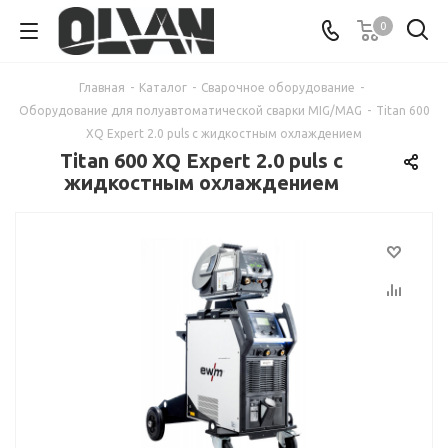
0
Главная
-
Каталог
-
Сварочное оборудование
-
Оборудование для полуавтоматической сварки MIG/MAG
-
Titan 600
XQ Expert 2.0 puls с жидкостным охлаждением
Titan 600 XQ Expert 2.0 puls с
жидкостным охлаждением