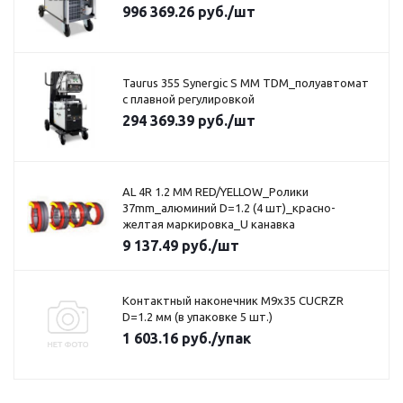
996 369.26
руб.
/шт
Taurus 355 Synergic S MM TDM_полуавтомат
с плавной регулировкой
294 369.39
руб.
/шт
AL 4R 1.2 MM RED/YELLOW_Ролики
37mm_алюминий D=1.2 (4 шт)_красно-
желтая маркировка_U канавка
9 137.49
руб.
/шт
Контактный наконечник M9x35 CUCRZR
D=1.2 мм (в упаковке 5 шт.)
1 603.16
руб.
/упак