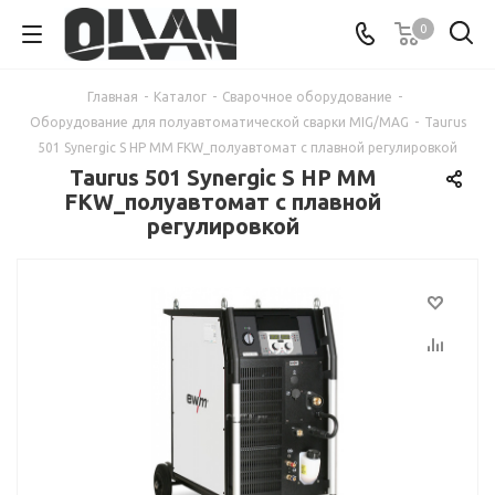
0
Главная
-
Каталог
-
Сварочное оборудование
-
Оборудование для полуавтоматической сварки MIG/MAG
-
Taurus
501 Synergic S HP MM FKW_полуавтомат с плавной регулировкой
Taurus 501 Synergic S HP MM
FKW_полуавтомат с плавной
регулировкой