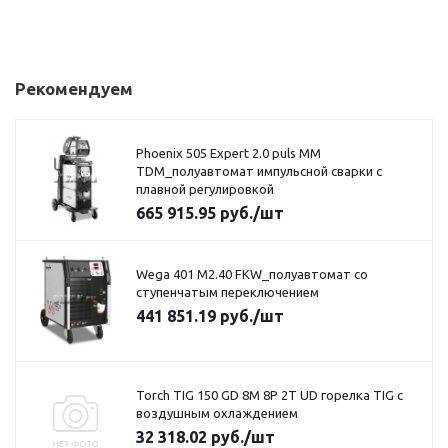
Рекомендуем
Phoenix 505 Expert 2.0 puls MM
TDM_полуавтомат импульсной сварки с
плавной регулировкой
665 915.95
руб.
/шт
Wega 401 M2.40 FKW_полуавтомат со
ступенчатым переключением
441 851.19
руб.
/шт
Torch TIG 150 GD 8М 8Р 2T UD горелка TIG с
воздушным охлаждением
32 318.02
руб.
/шт