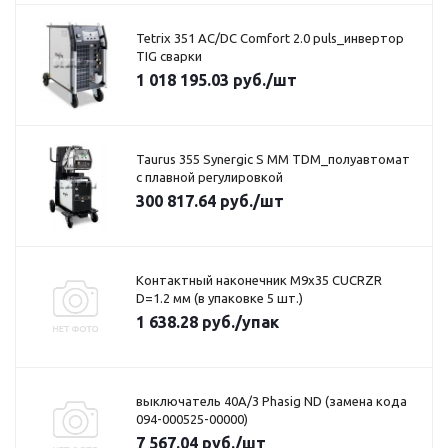
Tetrix 351 AC/DC Comfort 2.0 puls_инвертор
TIG сварки
1 018 195.03
руб.
/шт
Taurus 355 Synergic S MM TDM_полуавтомат
с плавной регулировкой
300 817.64
руб.
/шт
Контактный наконечник M9x35 CUCRZR
D=1.2 мм (в упаковке 5 шт.)
1 638.28
руб.
/упак
выключатель 40A/3 Phasig ND (замена кода
094-000525-00000)
7 567.04
руб.
/шт