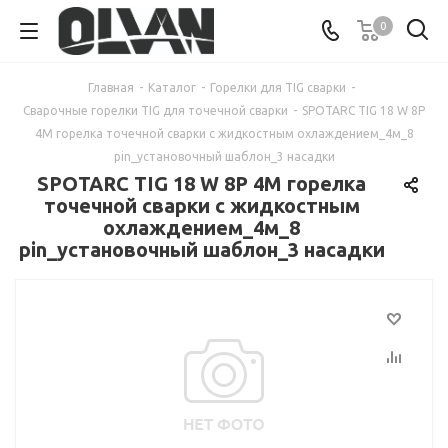
0
Главная
-
Каталог
-
Горелки для TIG сварки
-
Сварочные горелки TIG для точечной сварки
-
SPOTARC TIG 18 W 8P
4M горелка точечной сварки с жидкостным охлаждением_4м_8
pin_установочный шаблон_3 насадки
SPOTARC TIG 18 W 8P 4M горелка
точечной сварки с жидкостным
охлаждением_4м_8
pin_установочный шаблон_3 насадки