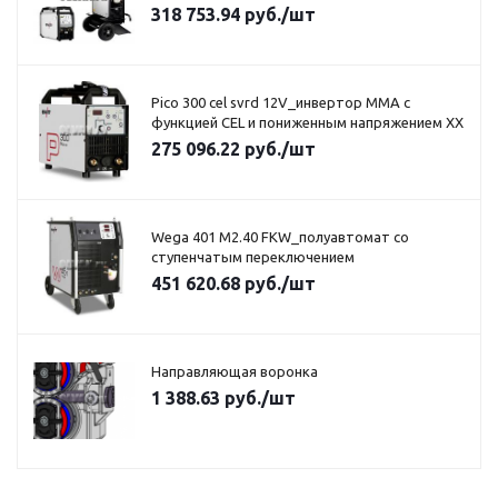
318 753.94
руб.
/шт
Pico 300 cel svrd 12V_инвертор MMA с
функцией CEL и пониженным напряжением XX
275 096.22
руб.
/шт
Wega 401 M2.40 FKW_полуавтомат со
ступенчатым переключением
451 620.68
руб.
/шт
Направляющая воронка
1 388.63
руб.
/шт