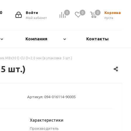
0
Войти
Корзина
0
0
0
0
Мой кабинет
пуста
Компания
Контакты
к M8x30 E-CU D=2.0 мм (в упаковке 5 шт.)
5 шт.)
Артикул:
094-016114-90005
Характеристики
Производитель