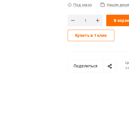
Под заказ
Нашли деше
В корз
Купить в 1 клик
Ц
Поделиться
от