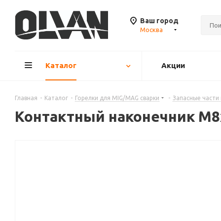
Ваш город
Москва
Каталог
Акции
Главная
-
Каталог
-
Горелки для MIG/MAG сварки
-
Запасные части
Контактный наконечник M8x3