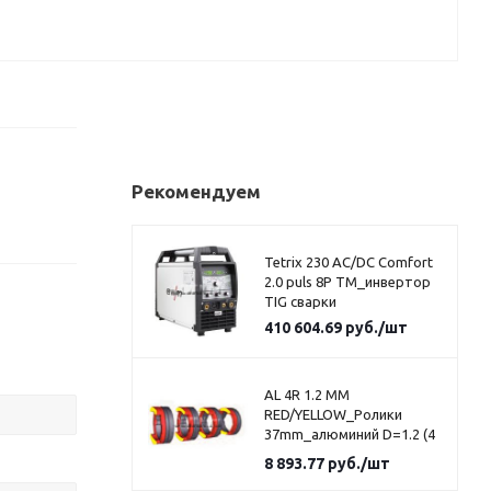
Рекомендуем
Tetrix 230 AC/DC Comfort
2.0 puls 8P TM_инвертор
TIG сварки
410 604.69
руб.
/шт
AL 4R 1.2 MM
RED/YELLOW_Ролики
37mm_алюминий D=1.2 (4
шт)_красно-желтая
8 893.77
руб.
/шт
маркировка_U канавка