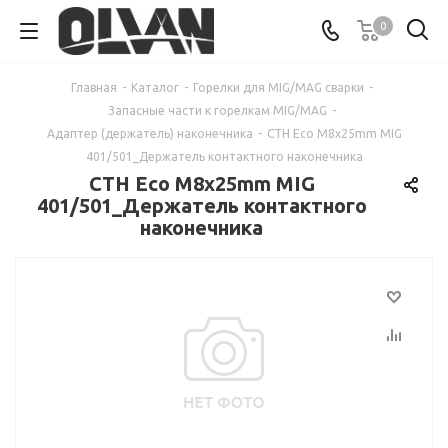
0
Главная
-
Каталог
-
Горелки для MIG/MAG сварки
-
Запасные части к горелкам MIG/MAG
-
Адаптер (держатель) наконечника
-
CTH Eco M8x25mm MIG
401/501_Держатель контактного наконечника
CTH Eco M8x25mm MIG
401/501_Держатель контактного
наконечника