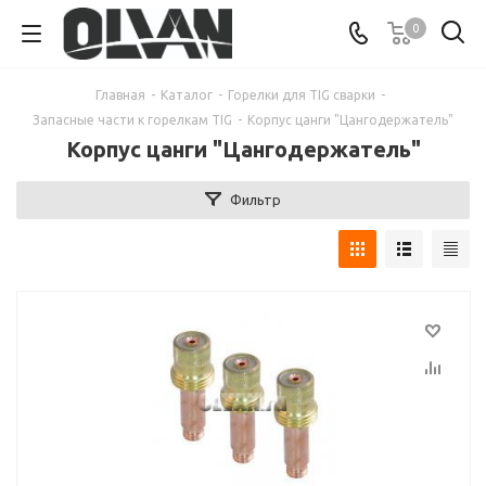
0
Главная
-
Каталог
-
Горелки для TIG сварки
-
Запасные части к горелкам TIG
-
Корпус цанги "Цангодержатель"
Корпус цанги "Цангодержатель"
Фильтр