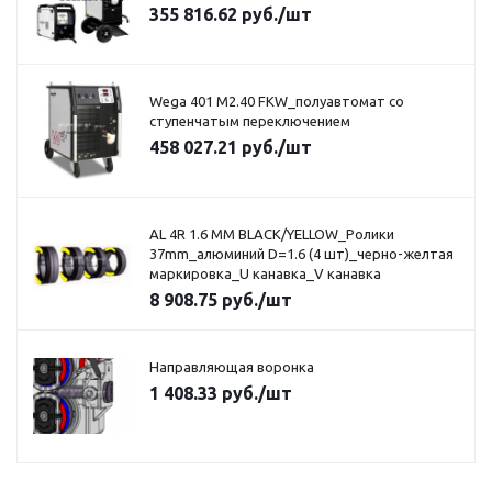
355 816.62
руб.
/шт
Wega 401 M2.40 FKW_полуавтомат со
ступенчатым переключением
458 027.21
руб.
/шт
AL 4R 1.6 MM BLACK/YELLOW_Ролики
37mm_алюминий D=1.6 (4 шт)_черно-желтая
маркировка_U канавка_V канавка
8 908.75
руб.
/шт
Направляющая воронка
1 408.33
руб.
/шт