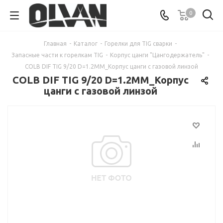
0
Главная
-
Каталог
-
Горелки для TIG сварки
-
Запасные части к горелкам TIG
-
Корпус цанги "Цангодержатель"
-
COLB DIF TIG 9/20 D=1.2MM_Корпус цанги с газовой линзой
COLB DIF TIG 9/20 D=1.2MM_Корпус
цанги с газовой линзой