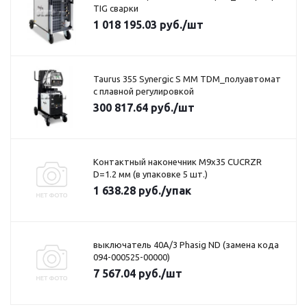
TIG сварки
1 018 195.03
руб.
/шт
Taurus 355 Synergic S MM TDM_полуавтомат
с плавной регулировкой
300 817.64
руб.
/шт
Контактный наконечник M9x35 CUCRZR
D=1.2 мм (в упаковке 5 шт.)
1 638.28
руб.
/упак
выключатель 40A/3 Phasig ND (замена кода
094-000525-00000)
7 567.04
руб.
/шт