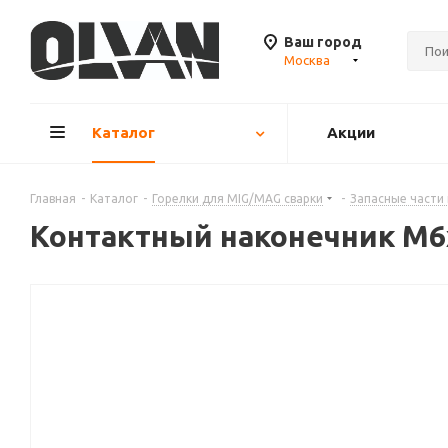
Ваш город
Москва
Каталог
Акции
Главная
-
Каталог
-
Горелки для MIG/MAG сварки
-
Запасные части
Контактный наконечник M6x