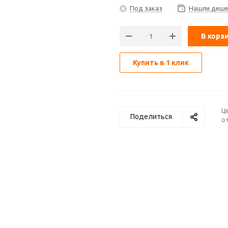
Под заказ
Нашли деше
В корз
Купить в 1 клик
Ц
Поделиться
от