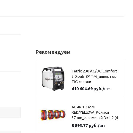
Рекомендуем
Tetrix 230 AC/DC Comfort
2.0 puls 8P TM_инвертор
TIG сварки
410 604.69
руб.
/шт
AL 4R 1.2 MM
RED/YELLOW_Ролики
37mm_алюминий D=1.2 (4
шт)_красно-желтая
8 893.77
руб.
/шт
маркировка_U канавка