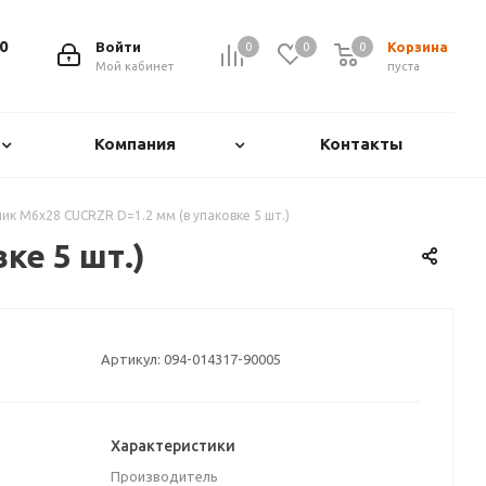
0
Войти
Корзина
0
0
0
0
Мой кабинет
пуста
Компания
Контакты
к M6x28 CUCRZR D=1.2 мм (в упаковке 5 шт.)
ке 5 шт.)
Артикул:
094-014317-90005
Характеристики
Производитель